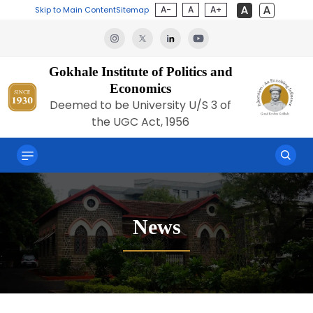
A-
A
A+
Skip to Main Content
Sitemap
Gokhale Institute of Politics and
Economics
Deemed to be University U/S 3 of
the UGC Act, 1956
News