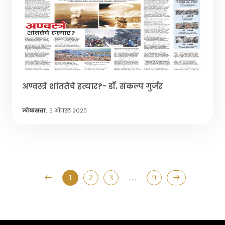
अण्वस्त्रे शांततेचे हत्यार?- डॉ. संकल्प गुर्जर
लोकसत्ता
,
३ ऑगस्ट २०२५
1
2
3
…
9